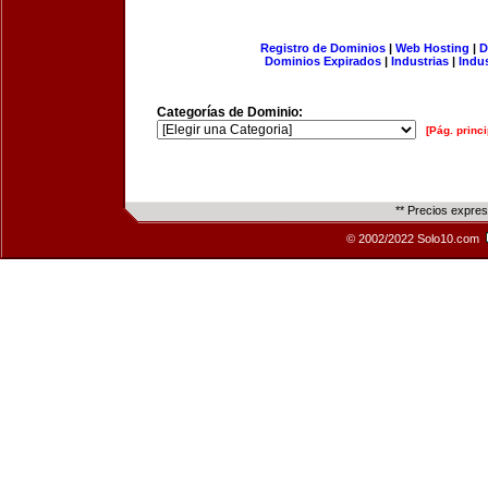
Registro de Dominios
|
Web Hosting
|
D
Dominios Expirados
|
Industrias
|
Indu
Categorías de Dominio:
[Pág. princi
** Precios expre
© 2002/2022 Solo10.com