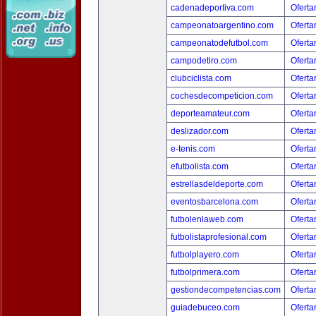
cadenadeportiva.com
Oferta
campeonatoargentino.com
Oferta
campeonatodefutbol.com
Oferta
campodetiro.com
Oferta
clubciclista.com
Oferta
cochesdecompeticion.com
Oferta
deporteamateur.com
Oferta
deslizador.com
Oferta
e-tenis.com
Oferta
efutbolista.com
Oferta
estrellasdeldeporte.com
Oferta
eventosbarcelona.com
Oferta
futbolenlaweb.com
Oferta
futbolistaprofesional.com
Oferta
futbolplayero.com
Oferta
futbolprimera.com
Oferta
gestiondecompetencias.com
Oferta
guiadebuceo.com
Oferta