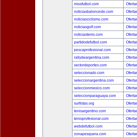
missfutbol.com
Oferta
noticiasbaloncesto.com
Oferta
noticiasciclismo.com
Oferta
noticiasgolf.com
Oferta
noticiastenis.com
Oferta
partidodefutbol.com
Oferta
pescaprofesional.com
Oferta
rallydeargentina.com
Oferta
sectordeportes.com
Oferta
seleccionado.com
Oferta
seleccionargentina.com
Oferta
seleccionmexico.com
Oferta
seleccionparaguaya.com
Oferta
surfistas.org
Oferta
tenisargentino.com
Oferta
tenisprofesional.com
Oferta
webdefutbol.com
Oferta
zonapesquera.com
Oferta