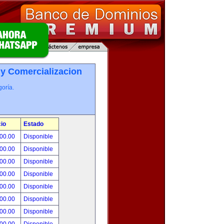
 y Comercializacion
oría.
io
Estado
800.00
Disponible
800.00
Disponible
500.00
Disponible
500.00
Disponible
000.00
Disponible
900.00
Disponible
800.00
Disponible